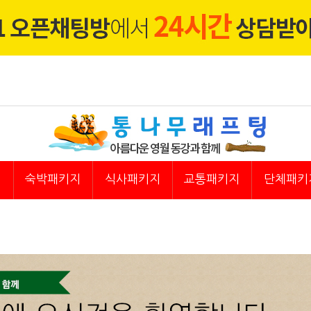
지
숙박패키지
식사패키지
교통패키지
단체패키