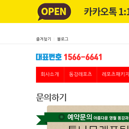
즐겨찾기
블로그
회사소개
동강래포츠
레포츠패키